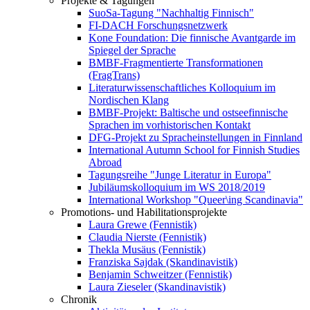
Projekte & Tagungen
SuoSa-Tagung "Nachhaltig Finnisch"
FI-DACH Forschungsnetzwerk
Kone Foundation: Die finnische Avantgarde im
Spiegel der Sprache
BMBF-Fragmentierte Transformationen
(FragTrans)
Literaturwissenschaftliches Kolloquium im
Nordischen Klang
BMBF-Projekt: Baltische und ostseefinnische
Sprachen im vorhistorischen Kontakt
DFG-Projekt zu Spracheinstellungen in Finnland
International Autumn School for Finnish Studies
Abroad
Tagungsreihe "Junge Literatur in Europa"
Jubiläumskolloquium im WS 2018/2019
International Workshop "Queer\ing Scandinavia"
Promotions- und Habilitationsprojekte
Laura Grewe (Fennistik)
Claudia Nierste (Fennistik)
Thekla Musäus (Fennistik)
Franziska Sajdak (Skandinavistik)
Benjamin Schweitzer (Fennistik)
Laura Zieseler (Skandinavistik)
Chronik