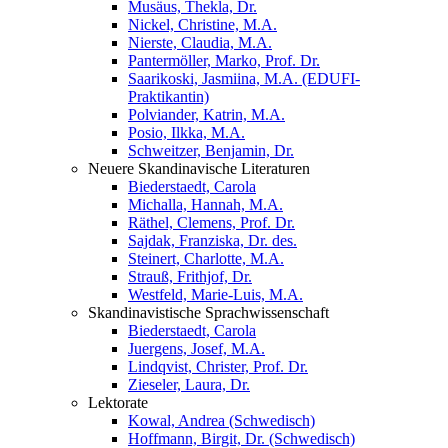
Musäus, Thekla, Dr.
Nickel, Christine, M.A.
Nierste, Claudia, M.A.
Pantermöller, Marko, Prof. Dr.
Saarikoski, Jasmiina, M.A. (EDUFI-
Praktikantin)
Polviander, Katrin, M.A.
Posio, Ilkka, M.A.
Schweitzer, Benjamin, Dr.
Neuere Skandinavische Literaturen
Biederstaedt, Carola
Michalla, Hannah, M.A.
Räthel, Clemens, Prof. Dr.
Sajdak, Franziska, Dr. des.
Steinert, Charlotte, M.A.
Strauß, Frithjof, Dr.
Westfeld, Marie-Luis, M.A.
Skandinavistische Sprachwissenschaft
Biederstaedt, Carola
Juergens, Josef, M.A.
Lindqvist, Christer, Prof. Dr.
Zieseler, Laura, Dr.
Lektorate
Kowal, Andrea (Schwedisch)
Hoffmann, Birgit, Dr. (Schwedisch)