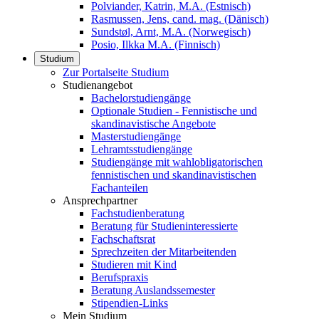
Polviander, Katrin, M.A. (Estnisch)
Rasmussen, Jens, cand. mag. (Dänisch)
Sundstøl, Arnt, M.A. (Norwegisch)
Posio, Ilkka M.A. (Finnisch)
Studium
Zur Portalseite Studium
Studienangebot
Bachelorstudiengänge
Optionale Studien - Fennistische und
skandinavistische Angebote
Masterstudiengänge
Lehramtsstudiengänge
Studiengänge mit wahlobligatorischen
fennistischen und skandinavistischen
Fachanteilen
Ansprechpartner
Fachstudienberatung
Beratung für Studieninteressierte
Fachschaftsrat
Sprechzeiten der Mitarbeitenden
Studieren mit Kind
Berufspraxis
Beratung Auslandssemester
Stipendien-Links
Mein Studium