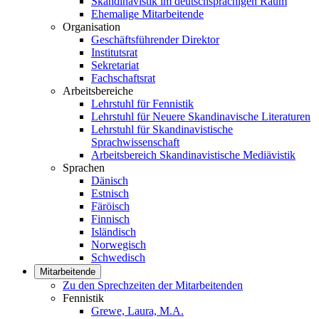
Skandinavistik im deutschsprachigen Raum
Ehemalige Mitarbeitende
Organisation
Geschäftsführender Direktor
Institutsrat
Sekretariat
Fachschaftsrat
Arbeitsbereiche
Lehrstuhl für Fennistik
Lehrstuhl für Neuere Skandinavische Literaturen
Lehrstuhl für Skandinavistische
Sprachwissenschaft
Arbeitsbereich Skandinavistische Mediävistik
Sprachen
Dänisch
Estnisch
Färöisch
Finnisch
Isländisch
Norwegisch
Schwedisch
Mitarbeitende
Zu den Sprechzeiten der Mitarbeitenden
Fennistik
Grewe, Laura, M.A.