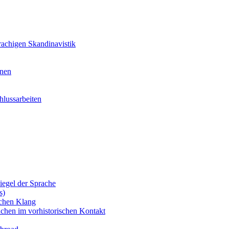
achigen Skandinavistik
nnen
lussarbeiten
iegel der Sprache
s)
schen Klang
chen im vorhistorischen Kontakt