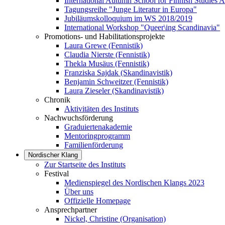
International Autumn School for Finnish Studies 
Tagungsreihe "Junge Literatur in Europa"
Jubiläumskolloquium im WS 2018/2019
International Workshop "Queer\ing Scandinavia"
Promotions- und Habilitationsprojekte
Laura Grewe (Fennistik)
Claudia Nierste (Fennistik)
Thekla Musäus (Fennistik)
Franziska Sajdak (Skandinavistik)
Benjamin Schweitzer (Fennistik)
Laura Zieseler (Skandinavistik)
Chronik
Aktivitäten des Instituts
Nachwuchsförderung
Graduiertenakademie
Mentoringprogramm
Familienförderung
Nordischer Klang
Zur Startseite des Instituts
Festival
Medienspiegel des Nordischen Klangs 2023
Über uns
Offizielle Homepage
Ansprechpartner
Nickel, Christine (Organisation)