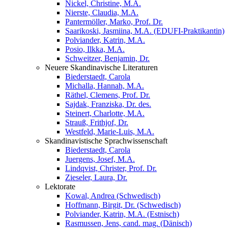
Nickel, Christine, M.A.
Nierste, Claudia, M.A.
Pantermöller, Marko, Prof. Dr.
Saarikoski, Jasmiina, M.A. (EDUFI-Praktikantin)
Polviander, Katrin, M.A.
Posio, Ilkka, M.A.
Schweitzer, Benjamin, Dr.
Neuere Skandinavische Literaturen
Biederstaedt, Carola
Michalla, Hannah, M.A.
Räthel, Clemens, Prof. Dr.
Sajdak, Franziska, Dr. des.
Steinert, Charlotte, M.A.
Strauß, Frithjof, Dr.
Westfeld, Marie-Luis, M.A.
Skandinavistische Sprachwissenschaft
Biederstaedt, Carola
Juergens, Josef, M.A.
Lindqvist, Christer, Prof. Dr.
Zieseler, Laura, Dr.
Lektorate
Kowal, Andrea (Schwedisch)
Hoffmann, Birgit, Dr. (Schwedisch)
Polviander, Katrin, M.A. (Estnisch)
Rasmussen, Jens, cand. mag. (Dänisch)