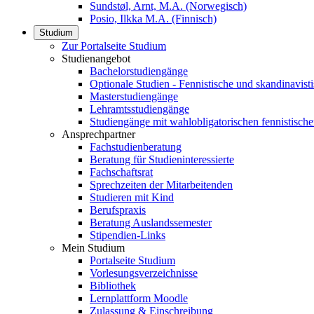
Sundstøl, Arnt, M.A. (Norwegisch)
Posio, Ilkka M.A. (Finnisch)
Studium
Zur Portalseite Studium
Studienangebot
Bachelorstudiengänge
Optionale Studien - Fennistische und skandinavis
Masterstudiengänge
Lehramtsstudiengänge
Studiengänge mit wahlobligatorischen fennistische
Ansprechpartner
Fachstudienberatung
Beratung für Studieninteressierte
Fachschaftsrat
Sprechzeiten der Mitarbeitenden
Studieren mit Kind
Berufspraxis
Beratung Auslandssemester
Stipendien-Links
Mein Studium
Portalseite Studium
Vorlesungsverzeichnisse
Bibliothek
Lernplattform Moodle
Zulassung & Einschreibung