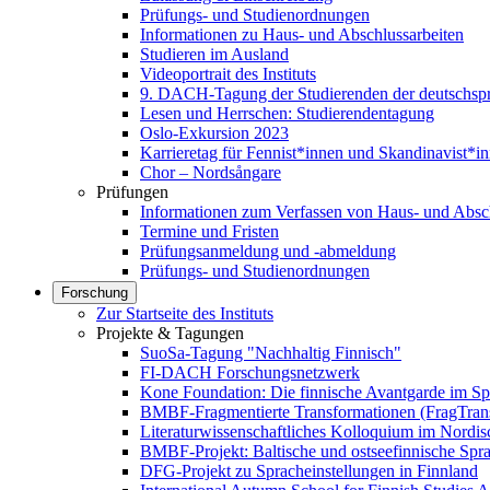
Prüfungs- und Studienordnungen
Informationen zu Haus- und Abschlussarbeiten
Studieren im Ausland
Videoportrait des Instituts
9. DACH-Tagung der Studierenden der deutschspr
Lesen und Herrschen: Studierendentagung
Oslo-Exkursion 2023
Karrieretag für Fennist*innen und Skandinavist*i
Chor – Nordsångare
Prüfungen
Informationen zum Verfassen von Haus- und Absch
Termine und Fristen
Prüfungsanmeldung und -abmeldung
Prüfungs- und Studienordnungen
Forschung
Zur Startseite des Instituts
Projekte & Tagungen
SuoSa-Tagung "Nachhaltig Finnisch"
FI-DACH Forschungsnetzwerk
Kone Foundation: Die finnische Avantgarde im Sp
BMBF-Fragmentierte Transformationen (FragTran
Literaturwissenschaftliches Kolloquium im Nordi
BMBF-Projekt: Baltische und ostseefinnische Spra
DFG-Projekt zu Spracheinstellungen in Finnland