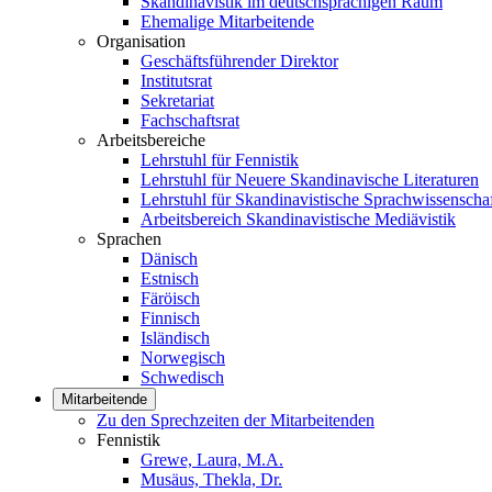
Skandinavistik im deutschsprachigen Raum
Ehemalige Mitarbeitende
Organisation
Geschäftsführender Direktor
Institutsrat
Sekretariat
Fachschaftsrat
Arbeitsbereiche
Lehrstuhl für Fennistik
Lehrstuhl für Neuere Skandinavische Literaturen
Lehrstuhl für Skandinavistische Sprachwissenscha
Arbeitsbereich Skandinavistische Mediävistik
Sprachen
Dänisch
Estnisch
Färöisch
Finnisch
Isländisch
Norwegisch
Schwedisch
Mitarbeitende
Zu den Sprechzeiten der Mitarbeitenden
Fennistik
Grewe, Laura, M.A.
Musäus, Thekla, Dr.