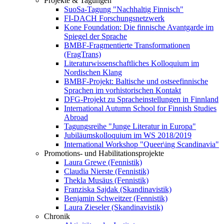
Projekte & Tagungen
SuoSa-Tagung "Nachhaltig Finnisch"
FI-DACH Forschungsnetzwerk
Kone Foundation: Die finnische Avantgarde im
Spiegel der Sprache
BMBF-Fragmentierte Transformationen
(FragTrans)
Literaturwissenschaftliches Kolloquium im
Nordischen Klang
BMBF-Projekt: Baltische und ostseefinnische
Sprachen im vorhistorischen Kontakt
DFG-Projekt zu Spracheinstellungen in Finnland
International Autumn School for Finnish Studies
Abroad
Tagungsreihe "Junge Literatur in Europa"
Jubiläumskolloquium im WS 2018/2019
International Workshop "Queer\ing Scandinavia"
Promotions- und Habilitationsprojekte
Laura Grewe (Fennistik)
Claudia Nierste (Fennistik)
Thekla Musäus (Fennistik)
Franziska Sajdak (Skandinavistik)
Benjamin Schweitzer (Fennistik)
Laura Zieseler (Skandinavistik)
Chronik