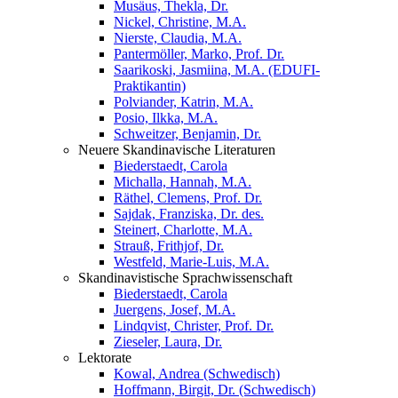
Musäus, Thekla, Dr.
Nickel, Christine, M.A.
Nierste, Claudia, M.A.
Pantermöller, Marko, Prof. Dr.
Saarikoski, Jasmiina, M.A. (EDUFI-
Praktikantin)
Polviander, Katrin, M.A.
Posio, Ilkka, M.A.
Schweitzer, Benjamin, Dr.
Neuere Skandinavische Literaturen
Biederstaedt, Carola
Michalla, Hannah, M.A.
Räthel, Clemens, Prof. Dr.
Sajdak, Franziska, Dr. des.
Steinert, Charlotte, M.A.
Strauß, Frithjof, Dr.
Westfeld, Marie-Luis, M.A.
Skandinavistische Sprachwissenschaft
Biederstaedt, Carola
Juergens, Josef, M.A.
Lindqvist, Christer, Prof. Dr.
Zieseler, Laura, Dr.
Lektorate
Kowal, Andrea (Schwedisch)
Hoffmann, Birgit, Dr. (Schwedisch)