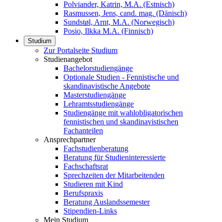
Polviander, Katrin, M.A. (Estnisch)
Rasmussen, Jens, cand. mag. (Dänisch)
Sundstøl, Arnt, M.A. (Norwegisch)
Posio, Ilkka M.A. (Finnisch)
Studium
Zur Portalseite Studium
Studienangebot
Bachelorstudiengänge
Optionale Studien - Fennistische und
skandinavistische Angebote
Masterstudiengänge
Lehramtsstudiengänge
Studiengänge mit wahlobligatorischen
fennistischen und skandinavistischen
Fachanteilen
Ansprechpartner
Fachstudienberatung
Beratung für Studieninteressierte
Fachschaftsrat
Sprechzeiten der Mitarbeitenden
Studieren mit Kind
Berufspraxis
Beratung Auslandssemester
Stipendien-Links
Mein Studium