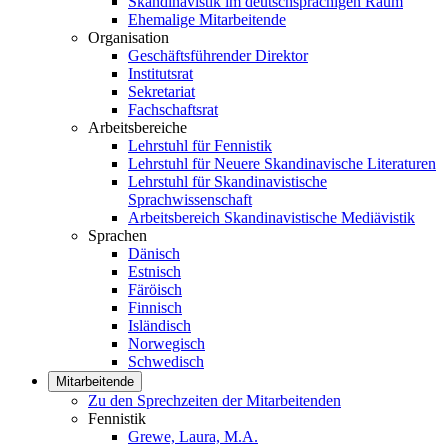
Skandinavistik im deutschsprachigen Raum
Ehemalige Mitarbeitende
Organisation
Geschäftsführender Direktor
Institutsrat
Sekretariat
Fachschaftsrat
Arbeitsbereiche
Lehrstuhl für Fennistik
Lehrstuhl für Neuere Skandinavische Literaturen
Lehrstuhl für Skandinavistische
Sprachwissenschaft
Arbeitsbereich Skandinavistische Mediävistik
Sprachen
Dänisch
Estnisch
Färöisch
Finnisch
Isländisch
Norwegisch
Schwedisch
Mitarbeitende
Zu den Sprechzeiten der Mitarbeitenden
Fennistik
Grewe, Laura, M.A.