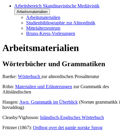
Arbeitsbereich Skandinavistische Mediävistik
Arbeitsmaterialien
Arbeitsmaterialien
Studienbibliographie zur Altnordistik
Mittelalterzentrum
Bruno-Kress-Vorlesungen
Arbeitsmaterialien
Wörterbücher und Grammatiken
Baetke:
Wörterbuch
zur altnordischen Prosaliteratur
Röhn:
Materialien und Erläuterungen
zur Grammatik des
Altisländischen
Haugen:
Awn. Grammatik im Überblick
(Norrøn grammatikk i
hovuddrag)
Cleasby/Vigfusson:
Isländisch-Englisches Wörterbuch
Fritzner (1867):
Ordbog over det gamle norske Sprog