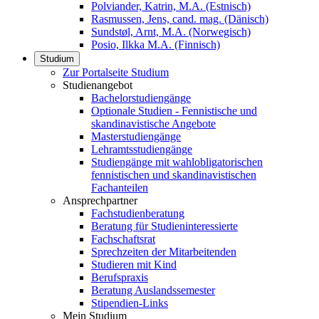
Polviander, Katrin, M.A. (Estnisch)
Rasmussen, Jens, cand. mag. (Dänisch)
Sundstøl, Arnt, M.A. (Norwegisch)
Posio, Ilkka M.A. (Finnisch)
Studium
Zur Portalseite Studium
Studienangebot
Bachelorstudiengänge
Optionale Studien - Fennistische und
skandinavistische Angebote
Masterstudiengänge
Lehramtsstudiengänge
Studiengänge mit wahlobligatorischen
fennistischen und skandinavistischen
Fachanteilen
Ansprechpartner
Fachstudienberatung
Beratung für Studieninteressierte
Fachschaftsrat
Sprechzeiten der Mitarbeitenden
Studieren mit Kind
Berufspraxis
Beratung Auslandssemester
Stipendien-Links
Mein Studium