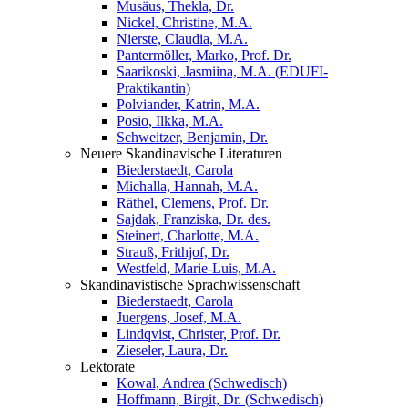
Musäus, Thekla, Dr.
Nickel, Christine, M.A.
Nierste, Claudia, M.A.
Pantermöller, Marko, Prof. Dr.
Saarikoski, Jasmiina, M.A. (EDUFI-
Praktikantin)
Polviander, Katrin, M.A.
Posio, Ilkka, M.A.
Schweitzer, Benjamin, Dr.
Neuere Skandinavische Literaturen
Biederstaedt, Carola
Michalla, Hannah, M.A.
Räthel, Clemens, Prof. Dr.
Sajdak, Franziska, Dr. des.
Steinert, Charlotte, M.A.
Strauß, Frithjof, Dr.
Westfeld, Marie-Luis, M.A.
Skandinavistische Sprachwissenschaft
Biederstaedt, Carola
Juergens, Josef, M.A.
Lindqvist, Christer, Prof. Dr.
Zieseler, Laura, Dr.
Lektorate
Kowal, Andrea (Schwedisch)
Hoffmann, Birgit, Dr. (Schwedisch)