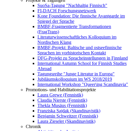
Projekte & Tagungen
SuoSa-Tagung "Nachhaltig Finnisch"
FI-DACH Forschungsnetzwerk
Kone Foundation: Die finnische Avantgarde im
Spiegel der Sprache
BMBF-Fragmentierte Transformationen
(FragTrans)
Literaturwissenschaftliches Kolloquium im
Nordischen Klang
BMBF-Projekt: Baltische und ostseefinnische
Sprachen im vorhistorischen Kontakt
DFG-Projekt zu Spracheinstellungen in Finnland
International Autumn School for Finnish Studies
Abroad
Tagungsreihe "Junge Literatur in Europa"
Jubiläumskolloquium im WS 2018/2019
International Workshop "Queer\ing Scandinavia"
Promotions- und Habilitationsprojekte
Laura Grewe (Fennistik)
Claudia Nierste (Fennistik)
Thekla Musäus (Fennistik)
Franziska Sajdak (Skandinavistik)
Benjamin Schweitzer (Fennistik)
Laura Zieseler (Skandinavistik)
Chronik