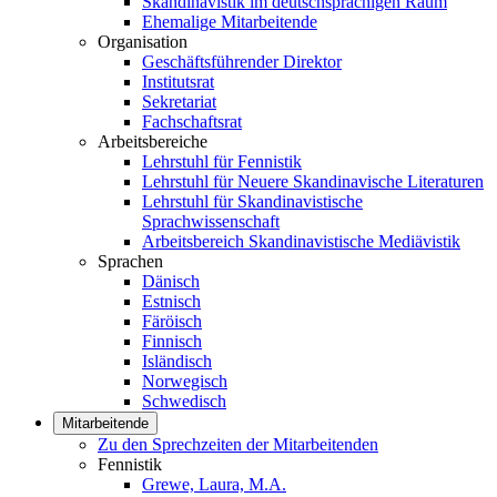
Skandinavistik im deutschsprachigen Raum
Ehemalige Mitarbeitende
Organisation
Geschäftsführender Direktor
Institutsrat
Sekretariat
Fachschaftsrat
Arbeitsbereiche
Lehrstuhl für Fennistik
Lehrstuhl für Neuere Skandinavische Literaturen
Lehrstuhl für Skandinavistische
Sprachwissenschaft
Arbeitsbereich Skandinavistische Mediävistik
Sprachen
Dänisch
Estnisch
Färöisch
Finnisch
Isländisch
Norwegisch
Schwedisch
Mitarbeitende
Zu den Sprechzeiten der Mitarbeitenden
Fennistik
Grewe, Laura, M.A.