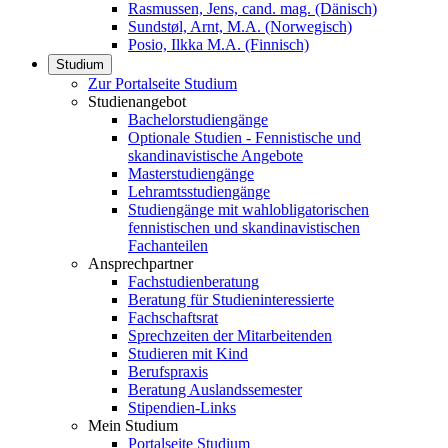
Rasmussen, Jens, cand. mag. (Dänisch)
Sundstøl, Arnt, M.A. (Norwegisch)
Posio, Ilkka M.A. (Finnisch)
Studium
Zur Portalseite Studium
Studienangebot
Bachelorstudiengänge
Optionale Studien - Fennistische und
skandinavistische Angebote
Masterstudiengänge
Lehramtsstudiengänge
Studiengänge mit wahlobligatorischen
fennistischen und skandinavistischen
Fachanteilen
Ansprechpartner
Fachstudienberatung
Beratung für Studieninteressierte
Fachschaftsrat
Sprechzeiten der Mitarbeitenden
Studieren mit Kind
Berufspraxis
Beratung Auslandssemester
Stipendien-Links
Mein Studium
Portalseite Studium