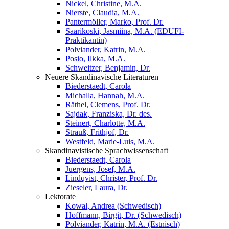
Nickel, Christine, M.A.
Nierste, Claudia, M.A.
Pantermöller, Marko, Prof. Dr.
Saarikoski, Jasmiina, M.A. (EDUFI-
Praktikantin)
Polviander, Katrin, M.A.
Posio, Ilkka, M.A.
Schweitzer, Benjamin, Dr.
Neuere Skandinavische Literaturen
Biederstaedt, Carola
Michalla, Hannah, M.A.
Räthel, Clemens, Prof. Dr.
Sajdak, Franziska, Dr. des.
Steinert, Charlotte, M.A.
Strauß, Frithjof, Dr.
Westfeld, Marie-Luis, M.A.
Skandinavistische Sprachwissenschaft
Biederstaedt, Carola
Juergens, Josef, M.A.
Lindqvist, Christer, Prof. Dr.
Zieseler, Laura, Dr.
Lektorate
Kowal, Andrea (Schwedisch)
Hoffmann, Birgit, Dr. (Schwedisch)
Polviander, Katrin, M.A. (Estnisch)