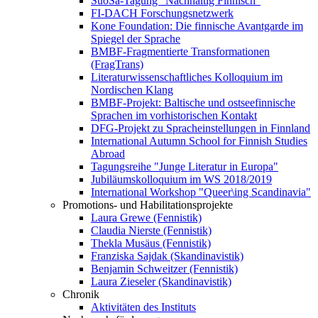
SuoSa-Tagung "Nachhaltig Finnisch"
FI-DACH Forschungsnetzwerk
Kone Foundation: Die finnische Avantgarde im
Spiegel der Sprache
BMBF-Fragmentierte Transformationen
(FragTrans)
Literaturwissenschaftliches Kolloquium im
Nordischen Klang
BMBF-Projekt: Baltische und ostseefinnische
Sprachen im vorhistorischen Kontakt
DFG-Projekt zu Spracheinstellungen in Finnland
International Autumn School for Finnish Studies
Abroad
Tagungsreihe "Junge Literatur in Europa"
Jubiläumskolloquium im WS 2018/2019
International Workshop "Queer\ing Scandinavia"
Promotions- und Habilitationsprojekte
Laura Grewe (Fennistik)
Claudia Nierste (Fennistik)
Thekla Musäus (Fennistik)
Franziska Sajdak (Skandinavistik)
Benjamin Schweitzer (Fennistik)
Laura Zieseler (Skandinavistik)
Chronik
Aktivitäten des Instituts