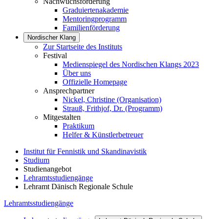
Nachwuchsförderung
Graduiertenakademie
Mentoringprogramm
Familienförderung
Nordischer Klang
Zur Startseite des Instituts
Festival
Medienspiegel des Nordischen Klangs 2023
Über uns
Offizielle Homepage
Ansprechpartner
Nickel, Christine (Organisation)
Strauß, Frithjof, Dr. (Programm)
Mitgestalten
Praktikum
Helfer & Künstlerbetreuer
Institut für Fennistik und Skandinavistik
Studium
Studienangebot
Lehramtsstudiengänge
Lehramt Dänisch Regionale Schule
Lehramtsstudiengänge