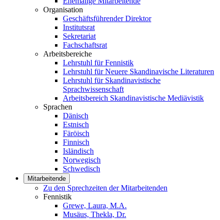
Ehemalige Mitarbeitende
Organisation
Geschäftsführender Direktor
Institutsrat
Sekretariat
Fachschaftsrat
Arbeitsbereiche
Lehrstuhl für Fennistik
Lehrstuhl für Neuere Skandinavische Literaturen
Lehrstuhl für Skandinavistische
Sprachwissenschaft
Arbeitsbereich Skandinavistische Mediävistik
Sprachen
Dänisch
Estnisch
Färöisch
Finnisch
Isländisch
Norwegisch
Schwedisch
Mitarbeitende
Zu den Sprechzeiten der Mitarbeitenden
Fennistik
Grewe, Laura, M.A.
Musäus, Thekla, Dr.