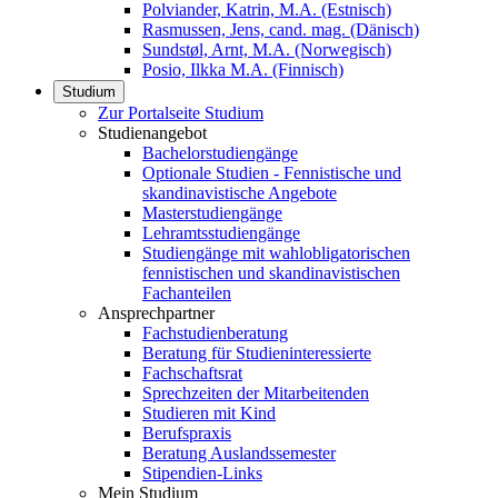
Polviander, Katrin, M.A. (Estnisch)
Rasmussen, Jens, cand. mag. (Dänisch)
Sundstøl, Arnt, M.A. (Norwegisch)
Posio, Ilkka M.A. (Finnisch)
Studium
Zur Portalseite Studium
Studienangebot
Bachelorstudiengänge
Optionale Studien - Fennistische und
skandinavistische Angebote
Masterstudiengänge
Lehramtsstudiengänge
Studiengänge mit wahlobligatorischen
fennistischen und skandinavistischen
Fachanteilen
Ansprechpartner
Fachstudienberatung
Beratung für Studieninteressierte
Fachschaftsrat
Sprechzeiten der Mitarbeitenden
Studieren mit Kind
Berufspraxis
Beratung Auslandssemester
Stipendien-Links
Mein Studium