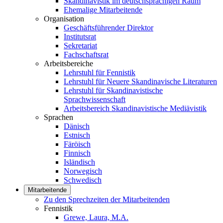
Skandinavistik im deutschsprachigen Raum
Ehemalige Mitarbeitende
Organisation
Geschäftsführender Direktor
Institutsrat
Sekretariat
Fachschaftsrat
Arbeitsbereiche
Lehrstuhl für Fennistik
Lehrstuhl für Neuere Skandinavische Literaturen
Lehrstuhl für Skandinavistische
Sprachwissenschaft
Arbeitsbereich Skandinavistische Mediävistik
Sprachen
Dänisch
Estnisch
Färöisch
Finnisch
Isländisch
Norwegisch
Schwedisch
Mitarbeitende
Zu den Sprechzeiten der Mitarbeitenden
Fennistik
Grewe, Laura, M.A.