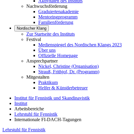
Aktivitäten des Instituts
Nachwuchsförderung
Graduiertenakademie
Mentoringprogramm
Familienförderung
Nordischer Klang
Zur Startseite des Instituts
Festival
Medienspiegel des Nordischen Klangs 2023
Über uns
Offizielle Homepage
Ansprechpartner
Nickel, Christine (Organisation)
Strauß, Frithjof, Dr. (Programm)
Mitgestalten
Praktikum
Helfer & Künstlerbetreuer
Institut für Fennistik und Skandinavistik
Institut
Arbeitsbereiche
Lehrstuhl für Fennistik
Internationale FI-DACH-Tagungen
Lehrstuhl für Fennistik