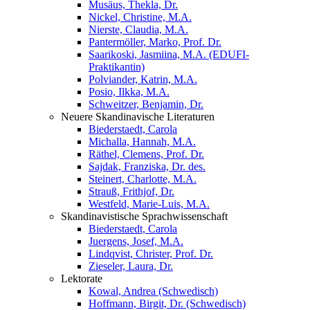
Musäus, Thekla, Dr.
Nickel, Christine, M.A.
Nierste, Claudia, M.A.
Pantermöller, Marko, Prof. Dr.
Saarikoski, Jasmiina, M.A. (EDUFI-
Praktikantin)
Polviander, Katrin, M.A.
Posio, Ilkka, M.A.
Schweitzer, Benjamin, Dr.
Neuere Skandinavische Literaturen
Biederstaedt, Carola
Michalla, Hannah, M.A.
Räthel, Clemens, Prof. Dr.
Sajdak, Franziska, Dr. des.
Steinert, Charlotte, M.A.
Strauß, Frithjof, Dr.
Westfeld, Marie-Luis, M.A.
Skandinavistische Sprachwissenschaft
Biederstaedt, Carola
Juergens, Josef, M.A.
Lindqvist, Christer, Prof. Dr.
Zieseler, Laura, Dr.
Lektorate
Kowal, Andrea (Schwedisch)
Hoffmann, Birgit, Dr. (Schwedisch)