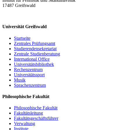
Institut für Fennistik und Skandinavistik
17487 Greifswald
Universität Greifswald
Startseite
Zentrales Prüfungsamt
Studierendensekretariat
Zentrale Studienberatung
International Office
Universitätsbibliothek
Rechenzentrum
Universitätssport
Musik
Sprachenzentrum
Philosophische Fakultät
Philosophische Fakultät
Fakultätsleitung
Fakultätsgeschäftsführer
Verwaltung
Institute