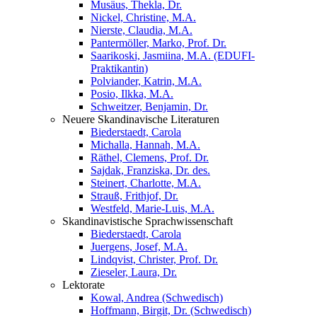
Musäus, Thekla, Dr.
Nickel, Christine, M.A.
Nierste, Claudia, M.A.
Pantermöller, Marko, Prof. Dr.
Saarikoski, Jasmiina, M.A. (EDUFI-
Praktikantin)
Polviander, Katrin, M.A.
Posio, Ilkka, M.A.
Schweitzer, Benjamin, Dr.
Neuere Skandinavische Literaturen
Biederstaedt, Carola
Michalla, Hannah, M.A.
Räthel, Clemens, Prof. Dr.
Sajdak, Franziska, Dr. des.
Steinert, Charlotte, M.A.
Strauß, Frithjof, Dr.
Westfeld, Marie-Luis, M.A.
Skandinavistische Sprachwissenschaft
Biederstaedt, Carola
Juergens, Josef, M.A.
Lindqvist, Christer, Prof. Dr.
Zieseler, Laura, Dr.
Lektorate
Kowal, Andrea (Schwedisch)
Hoffmann, Birgit, Dr. (Schwedisch)