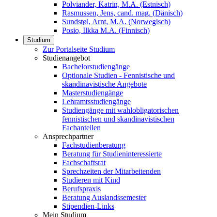
Polviander, Katrin, M.A. (Estnisch)
Rasmussen, Jens, cand. mag. (Dänisch)
Sundstøl, Arnt, M.A. (Norwegisch)
Posio, Ilkka M.A. (Finnisch)
Studium
Zur Portalseite Studium
Studienangebot
Bachelorstudiengänge
Optionale Studien - Fennistische und
skandinavistische Angebote
Masterstudiengänge
Lehramtsstudiengänge
Studiengänge mit wahlobligatorischen
fennistischen und skandinavistischen
Fachanteilen
Ansprechpartner
Fachstudienberatung
Beratung für Studieninteressierte
Fachschaftsrat
Sprechzeiten der Mitarbeitenden
Studieren mit Kind
Berufspraxis
Beratung Auslandssemester
Stipendien-Links
Mein Studium