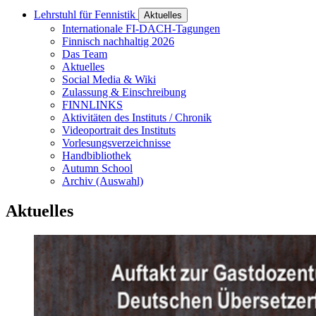
Lehrstuhl für Fennistik
Aktuelles
Internationale FI-DACH-Tagungen
Finnisch nachhaltig 2026
Das Team
Aktuelles
Social Media & Wiki
Zulassung & Einschreibung
FINNLINKS
Aktivitäten des Instituts / Chronik
Videoportrait des Instituts
Vorlesungsverzeichnisse
Handbibliothek
Autumn School
Archiv (Auswahl)
Aktuelles