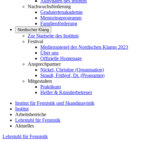
Aktivitäten des Instituts
Nachwuchsförderung
Graduiertenakademie
Mentoringprogramm
Familienförderung
Nordischer Klang
Zur Startseite des Instituts
Festival
Medienspiegel des Nordischen Klangs 2023
Über uns
Offizielle Homepage
Ansprechpartner
Nickel, Christine (Organisation)
Strauß, Frithjof, Dr. (Programm)
Mitgestalten
Praktikum
Helfer & Künstlerbetreuer
Institut für Fennistik und Skandinavistik
Institut
Arbeitsbereiche
Lehrstuhl für Fennistik
Aktuelles
Lehrstuhl für Fennistik