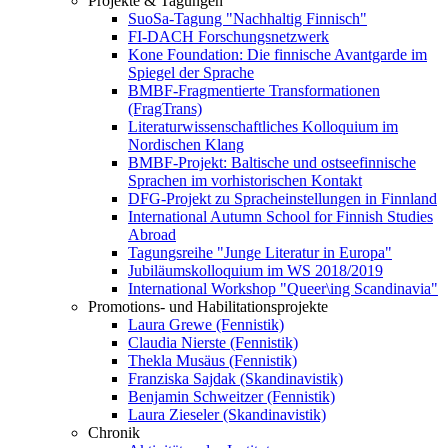
Projekte & Tagungen
SuoSa-Tagung "Nachhaltig Finnisch"
FI-DACH Forschungsnetzwerk
Kone Foundation: Die finnische Avantgarde im
Spiegel der Sprache
BMBF-Fragmentierte Transformationen
(FragTrans)
Literaturwissenschaftliches Kolloquium im
Nordischen Klang
BMBF-Projekt: Baltische und ostseefinnische
Sprachen im vorhistorischen Kontakt
DFG-Projekt zu Spracheinstellungen in Finnland
International Autumn School for Finnish Studies
Abroad
Tagungsreihe "Junge Literatur in Europa"
Jubiläumskolloquium im WS 2018/2019
International Workshop "Queer\ing Scandinavia"
Promotions- und Habilitationsprojekte
Laura Grewe (Fennistik)
Claudia Nierste (Fennistik)
Thekla Musäus (Fennistik)
Franziska Sajdak (Skandinavistik)
Benjamin Schweitzer (Fennistik)
Laura Zieseler (Skandinavistik)
Chronik