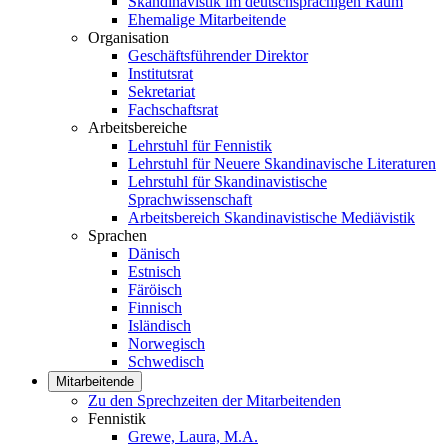
Skandinavistik im deutschsprachigen Raum
Ehemalige Mitarbeitende
Organisation
Geschäftsführender Direktor
Institutsrat
Sekretariat
Fachschaftsrat
Arbeitsbereiche
Lehrstuhl für Fennistik
Lehrstuhl für Neuere Skandinavische Literaturen
Lehrstuhl für Skandinavistische
Sprachwissenschaft
Arbeitsbereich Skandinavistische Mediävistik
Sprachen
Dänisch
Estnisch
Färöisch
Finnisch
Isländisch
Norwegisch
Schwedisch
Mitarbeitende
Zu den Sprechzeiten der Mitarbeitenden
Fennistik
Grewe, Laura, M.A.