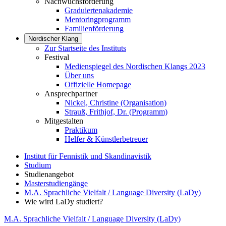
Nachwuchsförderung
Graduiertenakademie
Mentoringprogramm
Familienförderung
Nordischer Klang
Zur Startseite des Instituts
Festival
Medienspiegel des Nordischen Klangs 2023
Über uns
Offizielle Homepage
Ansprechpartner
Nickel, Christine (Organisation)
Strauß, Frithjof, Dr. (Programm)
Mitgestalten
Praktikum
Helfer & Künstlerbetreuer
Institut für Fennistik und Skandinavistik
Studium
Studienangebot
Masterstudiengänge
M.A. Sprachliche Vielfalt / Language Diversity (LaDy)
Wie wird LaDy studiert?
M.A. Sprachliche Vielfalt / Language Diversity (LaDy)