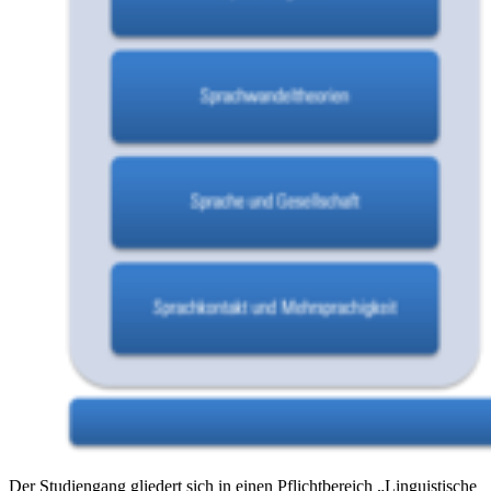
Der Studiengang gliedert sich in einen Pflichtbereich „Linguistische