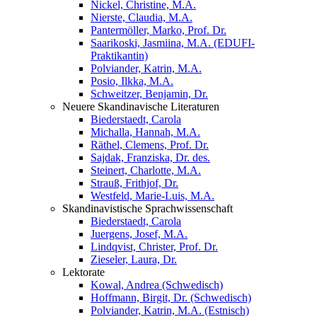
Nickel, Christine, M.A.
Nierste, Claudia, M.A.
Pantermöller, Marko, Prof. Dr.
Saarikoski, Jasmiina, M.A. (EDUFI-
Praktikantin)
Polviander, Katrin, M.A.
Posio, Ilkka, M.A.
Schweitzer, Benjamin, Dr.
Neuere Skandinavische Literaturen
Biederstaedt, Carola
Michalla, Hannah, M.A.
Räthel, Clemens, Prof. Dr.
Sajdak, Franziska, Dr. des.
Steinert, Charlotte, M.A.
Strauß, Frithjof, Dr.
Westfeld, Marie-Luis, M.A.
Skandinavistische Sprachwissenschaft
Biederstaedt, Carola
Juergens, Josef, M.A.
Lindqvist, Christer, Prof. Dr.
Zieseler, Laura, Dr.
Lektorate
Kowal, Andrea (Schwedisch)
Hoffmann, Birgit, Dr. (Schwedisch)
Polviander, Katrin, M.A. (Estnisch)