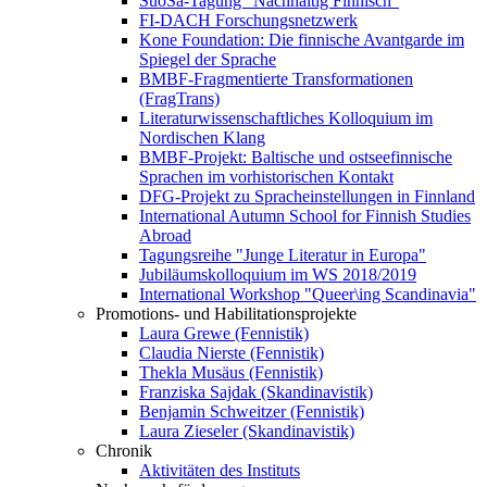
SuoSa-Tagung "Nachhaltig Finnisch"
FI-DACH Forschungsnetzwerk
Kone Foundation: Die finnische Avantgarde im
Spiegel der Sprache
BMBF-Fragmentierte Transformationen
(FragTrans)
Literaturwissenschaftliches Kolloquium im
Nordischen Klang
BMBF-Projekt: Baltische und ostseefinnische
Sprachen im vorhistorischen Kontakt
DFG-Projekt zu Spracheinstellungen in Finnland
International Autumn School for Finnish Studies
Abroad
Tagungsreihe "Junge Literatur in Europa"
Jubiläumskolloquium im WS 2018/2019
International Workshop "Queer\ing Scandinavia"
Promotions- und Habilitationsprojekte
Laura Grewe (Fennistik)
Claudia Nierste (Fennistik)
Thekla Musäus (Fennistik)
Franziska Sajdak (Skandinavistik)
Benjamin Schweitzer (Fennistik)
Laura Zieseler (Skandinavistik)
Chronik
Aktivitäten des Instituts