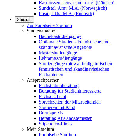
Rasmussen, Jens, cand. mag. (Dänisch)
Sundstøl, Arnt, M.A. (Norwegisch)
Posio, Ilkka M.A. (Finnisch)
Studium
Zur Portalseite Studium
Studienangebot
Bachelorstudiengänge
Optionale Studien - Fennistische und
skandinavistische Angebote
Masterstudiengänge
Lehramtsstudiengänge
Studiengänge mit wahlobligatorischen
fennistischen und skandinavistischen
Fachanteilen
Ansprechpartner
Fachstudienberatung
Beratung für Studieninteressierte
Fachschaftsrat
Sprechzeiten der Mitarbeitenden
Studieren mit Kind
Berufspraxis
Beratung Auslandssemester
Stipendien-Links
Mein Studium
Portalseite Studium