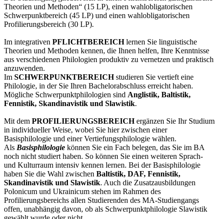
Theorien und Methoden“ (15 LP), einen wahlobligatorischen
Schwerpunktbereich (45 LP) und einen wahlobligatorischen
Profilierungsbereich (30 LP).
Im integrativen
PFLICHTBEREICH
lernen Sie linguistische
Theorien und Methoden kennen, die Ihnen helfen, Ihre Kenntnisse
aus verschiedenen Philologien produktiv zu vernetzen und praktisch
anzuwenden.
Im
SCHWERPUNKTBEREICH
studieren Sie vertieft eine
Philologie, in der Sie Ihren Bachelorabschluss erreicht haben.
Mögliche Schwerpunktphilologien sind
Anglistik, Baltistik,
Fennistik, Skandinavistik und Slawistik
.
Mit dem
PROFILIERUNGSBEREICH
ergänzen Sie Ihr Studium
in individueller Weise, wobei Sie hier zwischen einer
Basisphilologie und einer Vertiefungsphilologie wählen.
Als
Basisphilologie
können Sie ein Fach belegen, das Sie im BA
noch nicht studiert haben. So können Sie einen weiteren Sprach-
und Kulturraum intensiv kennen lernen. Bei der Basisphilologie
haben Sie die Wahl zwischen
Baltistik, DAF, Fennistik,
Skandinavistik und Slawistik
. Auch die Zusatzausbildungen
Polonicum und Ukrainicum stehen im Rahmen des
Profilierungsbereichs allen Studierenden des MA-Studiengangs
offen, unabhängig davon, ob als Schwerpunktphilologie Slawistik
gewählt wurde oder nicht.