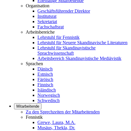
Ehemalige Mitarbeitende
Organisation
Geschäftsführender Direktor
Institutsrat
Sekretariat
Fachschaftsrat
Arbeitsbereiche
Lehrstuhl für Fennistik
Lehrstuhl für Neuere Skandinavische Literaturen
Lehrstuhl für Skandinavistische
Sprachwissenschaft
Arbeitsbereich Skandinavistische Mediävistik
Sprachen
Dänisch
Estnisch
Färöisch
Finnisch
Isländisch
Norwegisch
Schwedisch
Mitarbeitende
Zu den Sprechzeiten der Mitarbeitenden
Fennistik
Grewe, Laura, M.A.
Musäus, Thekla, Dr.