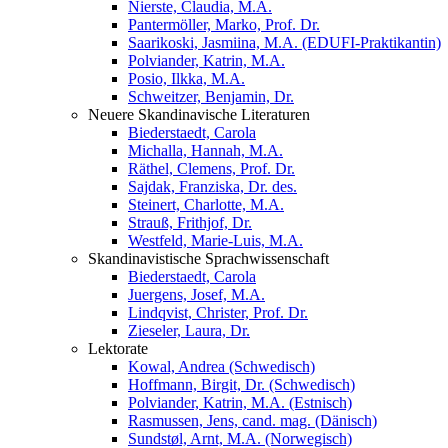
Nierste, Claudia, M.A.
Pantermöller, Marko, Prof. Dr.
Saarikoski, Jasmiina, M.A. (EDUFI-Praktikantin)
Polviander, Katrin, M.A.
Posio, Ilkka, M.A.
Schweitzer, Benjamin, Dr.
Neuere Skandinavische Literaturen
Biederstaedt, Carola
Michalla, Hannah, M.A.
Räthel, Clemens, Prof. Dr.
Sajdak, Franziska, Dr. des.
Steinert, Charlotte, M.A.
Strauß, Frithjof, Dr.
Westfeld, Marie-Luis, M.A.
Skandinavistische Sprachwissenschaft
Biederstaedt, Carola
Juergens, Josef, M.A.
Lindqvist, Christer, Prof. Dr.
Zieseler, Laura, Dr.
Lektorate
Kowal, Andrea (Schwedisch)
Hoffmann, Birgit, Dr. (Schwedisch)
Polviander, Katrin, M.A. (Estnisch)
Rasmussen, Jens, cand. mag. (Dänisch)
Sundstøl, Arnt, M.A. (Norwegisch)