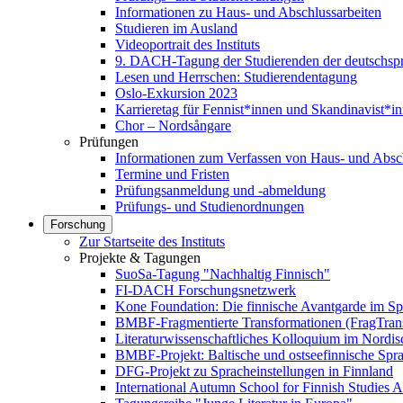
Informationen zu Haus- und Abschlussarbeiten
Studieren im Ausland
Videoportrait des Instituts
9. DACH-Tagung der Studierenden der deutschspr
Lesen und Herrschen: Studierendentagung
Oslo-Exkursion 2023
Karrieretag für Fennist*innen und Skandinavist*i
Chor – Nordsångare
Prüfungen
Informationen zum Verfassen von Haus- und Absch
Termine und Fristen
Prüfungsanmeldung und -abmeldung
Prüfungs- und Studienordnungen
Forschung
Zur Startseite des Instituts
Projekte & Tagungen
SuoSa-Tagung "Nachhaltig Finnisch"
FI-DACH Forschungsnetzwerk
Kone Foundation: Die finnische Avantgarde im Sp
BMBF-Fragmentierte Transformationen (FragTran
Literaturwissenschaftliches Kolloquium im Nordi
BMBF-Projekt: Baltische und ostseefinnische Spra
DFG-Projekt zu Spracheinstellungen in Finnland
International Autumn School for Finnish Studies 