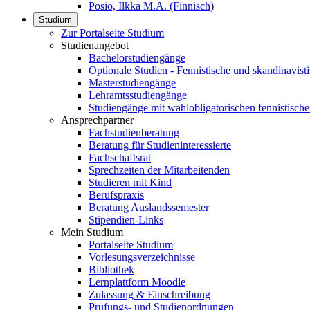
Posio, Ilkka M.A. (Finnisch)
Studium
Zur Portalseite Studium
Studienangebot
Bachelorstudiengänge
Optionale Studien - Fennistische und skandinavis
Masterstudiengänge
Lehramtsstudiengänge
Studiengänge mit wahlobligatorischen fennistische
Ansprechpartner
Fachstudienberatung
Beratung für Studieninteressierte
Fachschaftsrat
Sprechzeiten der Mitarbeitenden
Studieren mit Kind
Berufspraxis
Beratung Auslandssemester
Stipendien-Links
Mein Studium
Portalseite Studium
Vorlesungsverzeichnisse
Bibliothek
Lernplattform Moodle
Zulassung & Einschreibung
Prüfungs- und Studienordnungen