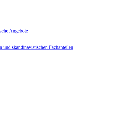
tische Angebote
n und skandinavistischen Fachanteilen