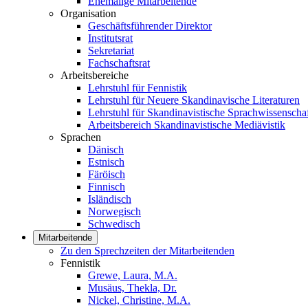
Ehemalige Mitarbeitende
Organisation
Geschäftsführender Direktor
Institutsrat
Sekretariat
Fachschaftsrat
Arbeitsbereiche
Lehrstuhl für Fennistik
Lehrstuhl für Neuere Skandinavische Literaturen
Lehrstuhl für Skandinavistische Sprachwissenscha
Arbeitsbereich Skandinavistische Mediävistik
Sprachen
Dänisch
Estnisch
Färöisch
Finnisch
Isländisch
Norwegisch
Schwedisch
Mitarbeitende
Zu den Sprechzeiten der Mitarbeitenden
Fennistik
Grewe, Laura, M.A.
Musäus, Thekla, Dr.
Nickel, Christine, M.A.