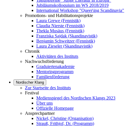
Tagungsreihe "Junge Literatur in Europa"
Jubiläumskolloquium im WS 2018/2019
International Workshop "Queer\ing Scandinavia"
Promotions- und Habilitationsprojekte
Laura Grewe (Fennistik)
Claudia Nierste (Fennistik)
Thekla Musäus (Fennistik)
Franziska Sajdak (Skandinavistik)
Benjamin Schweitzer (Fennistik)
Laura Zieseler (Skandinavistik)
Chronik
Aktivitäten des Instituts
Nachwuchsförderung
Graduiertenakademie
Mentoringprogramm
Familienförderung
Nordischer Klang
Zur Startseite des Instituts
Festival
Medienspiegel des Nordischen Klangs 2023
Über uns
Offizielle Homepage
Ansprechpartner
Nickel, Christine (Organisation)
Strauß, Frithjof, Dr. (Programm)