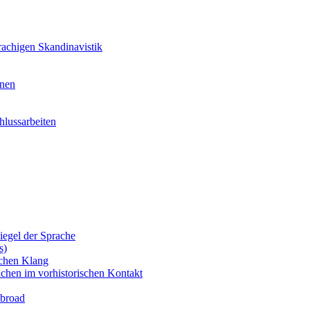
achigen Skandinavistik
nnen
lussarbeiten
iegel der Sprache
s)
schen Klang
chen im vorhistorischen Kontakt
Abroad